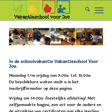
1
2
3
4
5
6
7
8
9
10
In de schoolvakantie Vakantieschool Voor
Jou.
Maandag t/m vrijdag van 9:00u. tot 15:00u.
De beschikbare weken vindt u in het
inschrijfformulier op deze pagina.
Vrijdag om 14:00u. feestelijke afsluiting! Met
zelfgemaakte hapjes, een act voor de ouders en
de uitreiking van certificaten aan elke leerling.