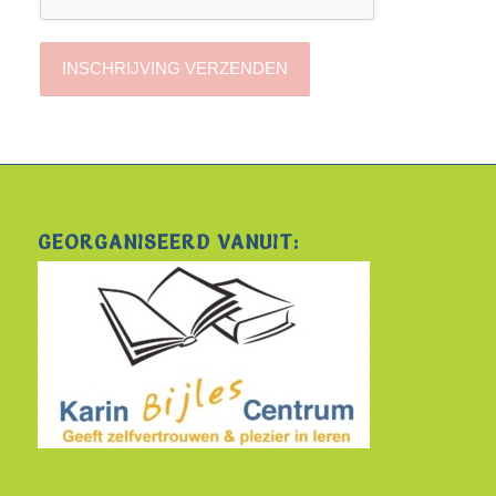
GEORGANISEERD VANUIT: