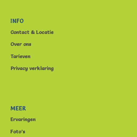
INFO
Contact & Locatie
Over ons
Tarieven
Privacy verklaring
MEER
Ervaringen
Foto’s